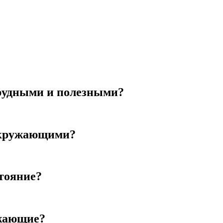
рудными и полезными?
окружающими?
тояние?
ужающие?