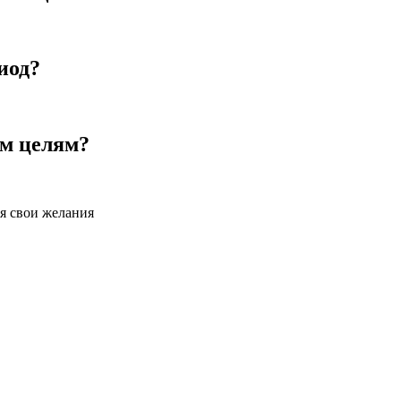
иод?
ым целям?
я свои желания