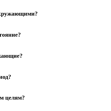
окружающими?
тояние?
ужающие?
иод?
ым целям?